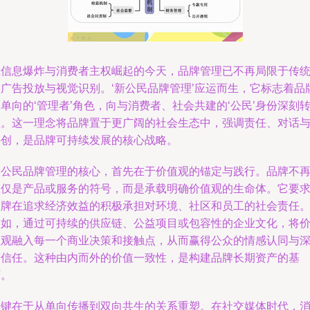
在信息爆炸与消费者主权崛起的今天，品牌管理已不再局限于传
的广告投放与视觉识别。‘新公民品牌管理’应运而生，它标志着品
单向的‘管理者’角色，向与消费者、社会共建的‘公民’身份深刻
型。这一理念将品牌置于更广阔的社会生态中，强调责任、对话
共创，是品牌可持续发展的核心战略。
新公民品牌管理的核心，首先在于价值观的锚定与践行。品牌不
仅仅是产品或服务的符号，而是承载明确价值观的生命体。它要
品牌在追求经济效益的积极承担对环境、社区和员工的社会责任
例如，通过可持续的供应链、公益项目或包容性的企业文化，将
值观融入每一个商业决策和接触点，从而赢得公众的情感认同与
度信任。这种由内而外的价值一致性，是构建品牌长期资产的基
石。
关键在于从单向传播到双向共生的关系重塑。在社交媒体时代，