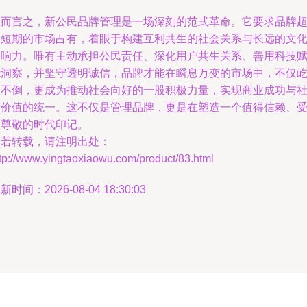
总而言之，新公民品牌管理是一场深刻的范式革命。它要求品牌
越短期的市场占有，着眼于构建互利共生的社会关系与长远的文
影响力。唯有主动承担公民责任、深化用户共生关系、善用科技
能洞察，并坚守透明诚信，品牌才能在瞬息万变的市场中，不仅
立不倒，更成为推动社会向好的一股积极力量，实现商业成功与
会价值的统一。这不仅是管理品牌，更是在塑造一个值得信赖、
人尊敬的时代印记。
如若转载，请注明出处：
tp://www.yingtaoxiaowu.com/product/83.html
新时间：2026-08-04 18:30:03