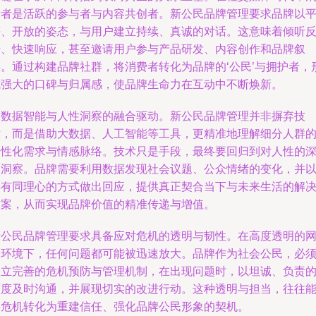
费者是活跃的参与者与内容共创者。新公民品牌管理要求品牌以
等、开放的姿态，与用户建立持续、真诚的对话。这意味着倾听
馈、快速响应，甚至邀请用户参与产品研发、内容创作和品牌叙
事。通过构建品牌社群，将消费者转化为品牌的‘公民’与拥护者，
成强大的口碑与归属感，使品牌生命力在互动中不断焕新。
是数据智能与人性洞察的融合驱动。新公民品牌管理并非摒弃技
术，而是借助大数据、人工智能等工具，更精准地理解细分人群
个性化需求与情感脉络。技术只是手段，最终要回归到对人性的
刻洞察。品牌需要利用数据发现社会议题、公众情绪的变化，并
具有同理心的方式做出回应，提供真正契合当下与未来生活的解
方案，从而实现品牌价值的精准传递与增值。
新公民品牌管理要求具备应对危机的透明与韧性。在高度透明的
络环境下，任何问题都可能被迅速放大。品牌作为社会公民，必
建立完善的危机预防与管理机制，在出现问题时，以坦诚、负责
态度及时沟通，并展现切实的改进行动。这种透明与担当，往往
将危机转化为重建信任、强化品牌公民形象的契机。