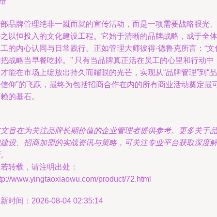
##
内部品牌管理绝非一蹴而就的宣传活动，而是一项需要战略眼光
持之以恒投入的文化建设工程。它始于清晰的品牌战略，成于全
员工的内心认同与日常践行。正如管理大师彼得·德鲁克所言：“文
能把战略当早餐吃掉。” 只有当品牌真正活在员工的心里和行动中
才能在市场上绽放出持久而耀眼的光芒，实现从“品牌管理”到“品
牌信仰”的飞跃，最终为包括招商合作在内的所有商业活动奠定最
信赖的基石。
本文旨在为关注品牌长期价值的企业管理者提供参考。更多关于
牌建设、招商加盟的实战资讯与策略，可关注专业平台获取深度
析。
如若转载，请注明出处：
tp://www.yingtaoxiaowu.com/product/72.html
新时间：2026-08-04 02:35:14