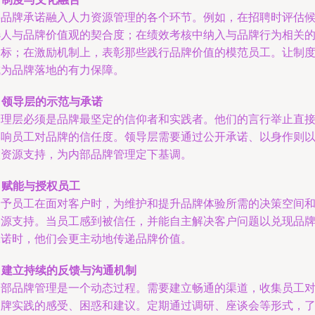
将品牌承诺融入人力资源管理的各个环节。例如，在招聘时评估
选人与品牌价值观的契合度；在绩效考核中纳入与品牌行为相关
指标；在激励机制上，表彰那些践行品牌价值的模范员工。让制
成为品牌落地的有力保障。
.
领导层的示范与承诺
管理层必须是品牌最坚定的信仰者和实践者。他们的言行举止直
影响员工对品牌的信任度。领导层需要通过公开承诺、以身作则
及资源支持，为内部品牌管理定下基调。
.
赋能与授权员工
给予员工在面对客户时，为维护和提升品牌体验所需的决策空间
资源支持。当员工感到被信任，并能自主解决客户问题以兑现品
承诺时，他们会更主动地传递品牌价值。
.
建立持续的反馈与沟通机制
内部品牌管理是一个动态过程。需要建立畅通的渠道，收集员工
品牌实践的感受、困惑和建议。定期通过调研、座谈会等形式，