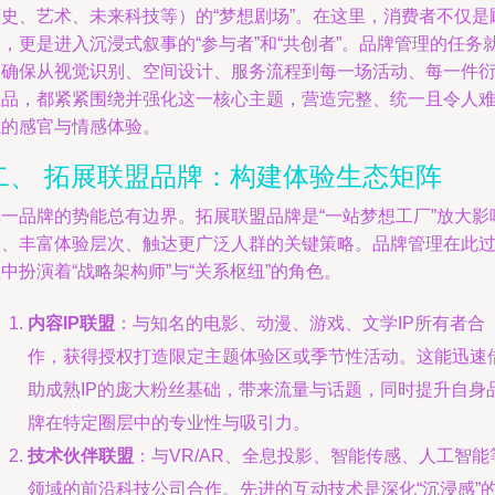
历史、艺术、未来科技等）的“梦想剧场”。在这里，消费者不仅是
，更是进入沉浸式叙事的“参与者”和“共创者”。品牌管理的任务
是确保从视觉识别、空间设计、服务流程到每一场活动、每一件
生品，都紧紧围绕并强化这一核心主题，营造完整、统一且令人
忘的感官与情感体验。
二、 拓展联盟品牌：构建体验生态矩阵
单一品牌的势能总有边界。拓展联盟品牌是“一站梦想工厂”放大影
力、丰富体验层次、触达更广泛人群的关键策略。品牌管理在此
中扮演着“战略架构师”与“关系枢纽”的角色。
内容IP联盟
：与知名的电影、动漫、游戏、文学IP所有者合
作，获得授权打造限定主题体验区或季节性活动。这能迅速
助成熟IP的庞大粉丝基础，带来流量与话题，同时提升自身
牌在特定圈层中的专业性与吸引力。
技术伙伴联盟
：与VR/AR、全息投影、智能传感、人工智能
领域的前沿科技公司合作。先进的互动技术是深化“沉浸感”