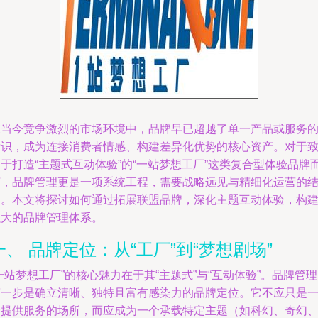
在当今竞争激烈的市场环境中，品牌早已超越了单一产品或服务
标识，成为连接消费者情感、构建差异化优势的核心资产。对于
于打造“主题式互动体验”的“一站梦想工厂”这类复合型体验品牌
言，品牌管理更是一项系统工程，需要战略远见与精细化运营的
合。本文将探讨如何通过拓展联盟品牌，深化主题互动体验，构
强大的品牌管理体系。
一、 品牌定位：从“工厂”到“梦想剧场”
一站梦想工厂”的核心魅力在于其“主题式”与“互动体验”。品牌管
第一步是确立清晰、独特且富有感染力的品牌定位。它不应只是
个提供服务的场所，而应成为一个承载特定主题（如科幻、奇幻